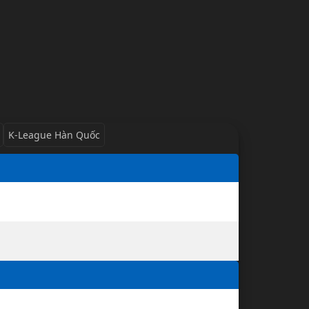
K-League Hàn Quốc