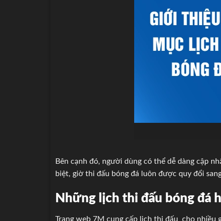
Bên cạnh đó, người dùng có thể dễ dàng cập nhật 
biệt, giờ thi đấu bóng đá luôn được quy đổi sang
Những lịch thi đấu bóng đá 
Trang web 7M cung cấp lịch thi đấu cho nhiều g