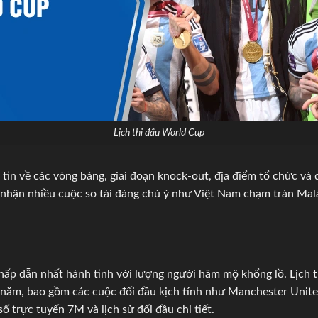
Lịch thi đấu World Cup
 tin về các vòng bảng, giai đoạn knock-out, địa điểm tổ chức và
nhận nhiều cuộc so tài đáng chú ý như Việt Nam chạm trán Mala
u hấp dẫn nhất hành tinh với lượng người hâm mộ khổng lồ. Lịch
g năm, bao gồm các cuộc đối đầu kịch tính như Manchester Unite
 trực tuyến 7M và lịch sử đối đầu chi tiết.