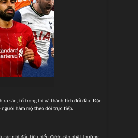
 ra sân, tổ trọng tài và thành tích đối đầu. Đặc
o người hâm mộ theo dõi trực tiếp.
à các giải đấu tiêu biểu được cập nhật thường