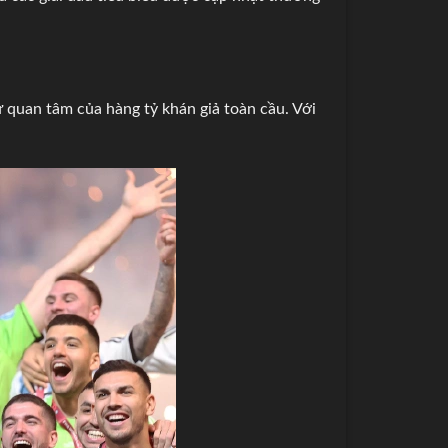
ự quan tâm của hàng tỷ khán giả toàn cầu. Với