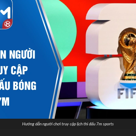
Hướng dẫn người chơi truy cập lịch thi đấu 7m sports