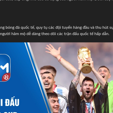
àng bóng đá quốc tế, quy tụ các đội tuyển hàng đầu và thu hút s
 người hâm mộ dễ dàng theo dõi các trận đấu quốc tế hấp dẫn.