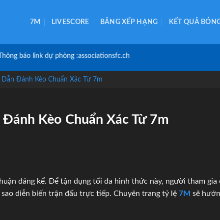
7M
LIVESCORE
BẢNG XẾP HẠNG
KẾT QUẢ BÓN
dự phòng :associationsfc.ch
g Dẫn Đánh Kèo Chuẩn Xác Từ 7m
 Đánh Kèo Chuẩn Xác Từ 7m
i nhuận đáng kể. Để tận dụng tối đa hình thức này, người tham gia
 sao diễn biến trận đấu trực tiếp. Chuyên trang tỷ lệ
7M
sẽ hướn