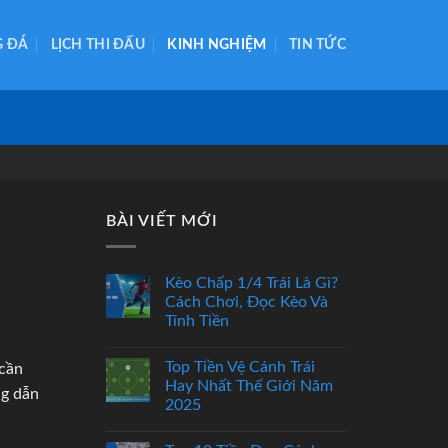
G ĐÁ
LỊCH THI ĐẤU
KINH NGHIỆM
TIN TỨC
BÀI VIẾT MỚI
Kèo Chấp 1/4 Trái Là Gì?
Cách Chơi, Đọc Kèo Và
Tính Tiền
Top Tiền Vệ Cánh Trái
 cần
Hay Nhất Thế Giới Năm
g dẫn
2025