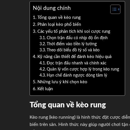
Nội dung chính
Tổng quan về kèo rung
Phân loại kèo phổ biến
Các yếu tố phân tích khi soi cược rung
Chọn trận đấu có nhịp độ ổn định
Thời điểm vào tiền lý tưởng
Theo dõi biểu đồ tỷ số và kèo
Kỹ năng cần thiết để đánh kèo hiệu quả
Đọc trận đấu nhanh và chính xác
Quản lý vốn cược hợp lý trong kèo rung
Hạn chế đánh ngược dòng tâm lý
Những lưu ý khi chọn kèo
Kết luận
Tổng quan về kèo rung
Kèo rung (kèo running) là hình thức đặt cược diễ
biến trên sân. Hình thức này giúp người chơi tậ