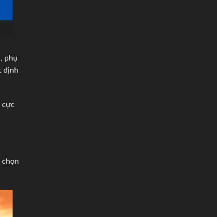
c, phụ
t định
ố cực
chọn