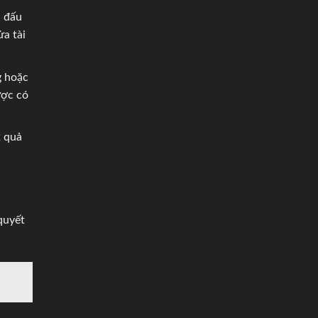
n đấu
ửa tài
g hoặc
ược có
2 quả
quyết