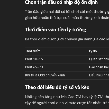
Chọn trận đấu có nhịp độ ổn định
Trận đấu giữa hai đội có lối chơi cởi mở, thường 
giao hữu hoặc thủ tục cuối mùa thường khó đoán 
Thời điểm vào tiền lý tưởng
Ba thời điểm được giới chuyên gia đánh giá cao kh
Thời điểm
Lý do
Phút 10–15
Quan sát chi
Phút 65–70
Giai đoạn hai
Khi tỷ lệ Odd chuyển xanh
Dấu hiệu nhà
Theo dõi biểu đồ tỷ số và kèo
Những nền tảng như Ma Cao 7M hay tỷ lệ 7M thườn
cậy để người chơi định vị mức cược tốt nhất, trán